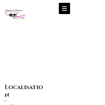
HOMMES
ET
FEMMES
DANS LA
CITE
un lieu, une
association
"La Chênaie
de Mambré"
Localisatio
n