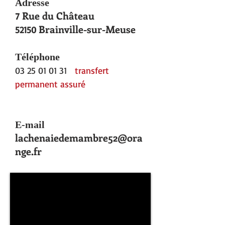
Adresse
Rue du Château
7
Brainville-sur-Meuse
52150
Téléphone
03 25 01 01 31
transfert
permanent assuré
E-mail
lachenaiedemambre52@ora
nge.fr